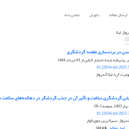
ارسال مقاله
داوران
تماس با ما
واژ، لیلا
 حسی در برندسازی مقصد گردشگری
ر، پذیرفته شده، انتشار آنلاین از
01 خرداد 1404
10.22034/jtd.2025
رث آریا، لیلا آندرواژ
یابی گردشگری سلامت و تأثیر آن در جذب گردشگر در دهکده‌های سلامت مبتن
1-18
10.22034/jtd.2023
ندرواژ، سهیلا زرین جوی الوار
اصل مقاله
541.6 K