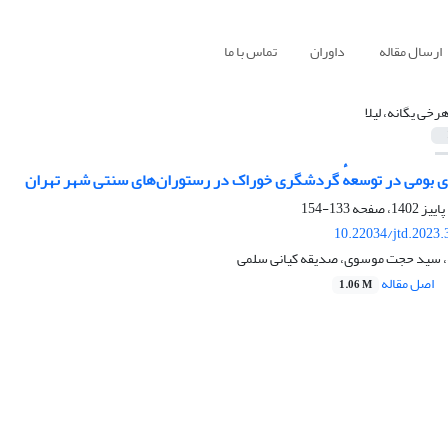
ارسال مقاله
داوران
تماس با ما
رخی یگانه، لیلا
 بومی در توسعهٔ گردشگری خوراک در رستوران‌های سنتی شهر تهران
133-154
10.22034/jtd.2023
ه، سید حجت موسوی، صدیقه کیانی سلمی
اصل مقاله
1.06 M