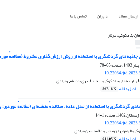
ارسال مقاله
داوران
تماس با ما
ان بنادکوکی، فرناز
جاذبه‌های گردشگری با استفاده از روش ارزش‌گذاری مشروط (مطالعهٔ موردی
65-78
10.22034/jtd.2023
فرناز دهقان بنادکوکی، سجاد قنبری، مصطفی مرادی
اصل مقاله
567.18 K
ادی گردشگری با استفاده از مدل داده – ستاندهٔ منطقه‌ای (مطالعهٔ موردی: با
1-14
10.22034/jtd.2023
کی، الهام اپرا جونقانی، غلامحسین مرادی
اصل مقاله
941.05 K