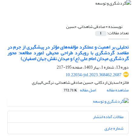
نویسنده =
صادقی شاهدانی، حسین
تعداد مقالات:
1
تحلیلی بر اهمیت و عملکرد مؤلفه‌های مؤثر در پیشگیری از جرم در
مقاصد گردشگری با رویکرد طراحی محیطی (مورد مطالعه: محور
گردشگری میدان امام علی (ع) و میدان نقش جهان اصفهان)
دوره 13، شماره 1، بهار 1403، صفحه
195-217
10.22034/jtd.2023.368462.2687
فائزه اسدیان اردکانی، حسین صادقی شاهدانی، نرگس الهیاری
مشاهده مقاله
اصل مقاله
772.71 K
مقالات آماده انتشار
شماره جاری