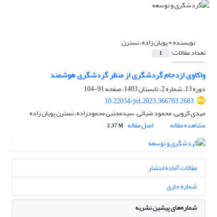
نویسنده =
پویان زاده، نسترن
تعداد مقالات:
1
واکاوی ازدحام گردشگری از منظر گردشگری هوشمند
دوره 13، شماره 2، تابستان 1403، صفحه
91-104
10.22034/jtd.2023.366703.2683
مهدی کروبی، محمود ضیائی، سیدمجتبی محمودزاده، نسترن پویان زاده
مشاهده مقاله
اصل مقاله
2.37 M
مقالات آماده انتشار
شماره جاری
شماره‌های پیشین نشریه