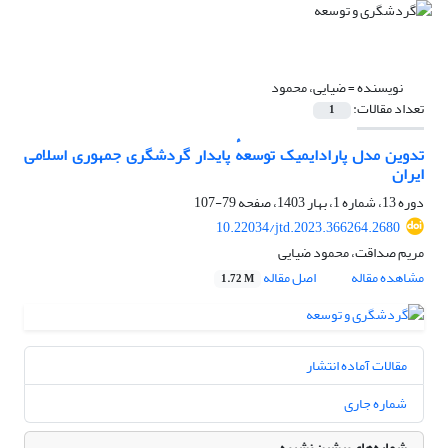
نویسنده =
ضیایی، محمود
تعداد مقالات:
1
تدوین مدل پارادایمیک توسعهٔ پایدار گردشگری جمهوری اسلامی
ایران
دوره 13، شماره 1، بهار 1403، صفحه
79-107
10.22034/jtd.2023.366264.2680
مریم صداقت، محمود ضیایی
مشاهده مقاله
اصل مقاله
1.72 M
مقالات آماده انتشار
شماره جاری
شماره‌های پیشین نشریه