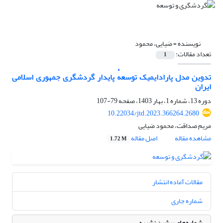
نویسنده =
ضیایی، محمود
تعداد مقالات:
1
تدوین مدل پارادایمیک توسعهٔ پایدار گردشگری جمهوری اسلامی
ایران
دوره 13، شماره 1، بهار 1403، صفحه
79-107
10.22034/jtd.2023.366264.2680
مریم صداقت، محمود ضیایی
مشاهده مقاله
اصل مقاله
1.72 M
مقالات آماده انتشار
شماره جاری
شماره‌های پیشین نشریه