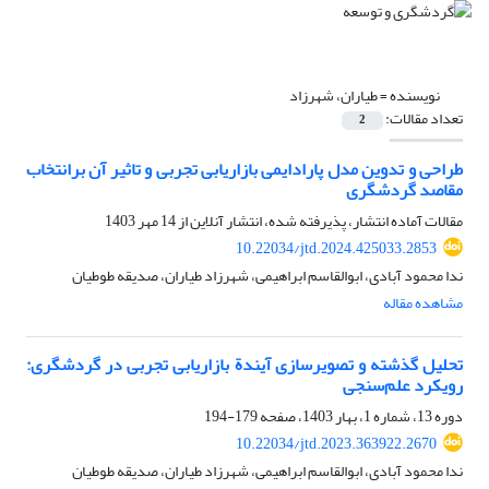
نویسنده =
طیاران، شهرزاد
تعداد مقالات:
2
طراحی و تدوین مدل پارادایمی بازاریابی تجربی و تاثیر آن برانتخاب
مقاصد گردشگری
مقالات آماده انتشار، پذیرفته شده، انتشار آنلاین از
14 مهر 1403
10.22034/jtd.2024.425033.2853
ندا محمود آبادی، ابوالقاسم ابراهیمی، شهرزاد طیاران، صدیقه طوطیان
مشاهده مقاله
تحلیل گذشته و تصویرسازی آیندة بازاریابی تجربی در گردشگری:
رویکرد علم‌سنجی
دوره 13، شماره 1، بهار 1403، صفحه
179-194
10.22034/jtd.2023.363922.2670
ندا محمود آبادی، ابوالقاسم ابراهیمی، شهرزاد طیاران، صدیقه طوطیان