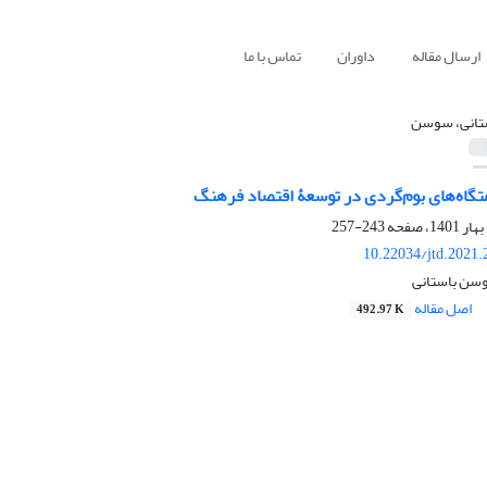
ارسال مقاله
داوران
تماس با ما
تانی، سوسن
گاه‏‌های بوم‌‏گردی در توسعۀ اقتصاد فرهنگ
243-257
10.22034/jtd.2021
وسن باستانی
اصل مقاله
492.97 K