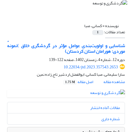
نویسنده =
کسانی، صبا
تعداد مقالات:
1
شناسایی و اولویت‌بندی عوامل مؤثر در گردشگری خلاق )نمونهٔ
موردی: هورامان استان کردستان)
دوره 12، شماره 4، زمستان 1402، صفحه
122-139
10.22034/jtd.2023.357543.2653
سارا سلیمانی، صبا کسانی، ابوالفضل اردشیر تاج زاده نمین
مشاهده مقاله
اصل مقاله
1.75 M
مقالات آماده انتشار
شماره جاری
شماره‌های پیشین نشریه