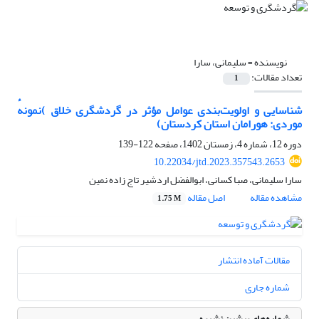
نویسنده =
سلیمانی، سارا
تعداد مقالات:
1
شناسایی و اولویت‌بندی عوامل مؤثر در گردشگری خلاق )نمونهٔ
موردی: هورامان استان کردستان)
دوره 12، شماره 4، زمستان 1402، صفحه
122-139
10.22034/jtd.2023.357543.2653
سارا سلیمانی، صبا کسانی، ابوالفضل اردشیر تاج زاده نمین
مشاهده مقاله
اصل مقاله
1.75 M
مقالات آماده انتشار
شماره جاری
شماره‌های پیشین نشریه