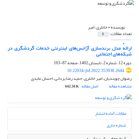
نویسنده =
خانلری، امیر
تعداد مقالات:
1
ارائهٔ مدل برندسازی آژانس‌های اینترنتی خدمات گردشگری در
شبکه‌های اجتماعی
دوره 12، شماره 2، تابستان 1402، صفحه
87-103
10.22034/jtd.2022.353938.2644
رضوان چوبندیان، امیر خانلری، حمید رضا یزدانی، احسان عابدی
مشاهده مقاله
اصل مقاله
642.56 K
مقالات آماده انتشار
شماره جاری
شماره‌های پیشین نشریه