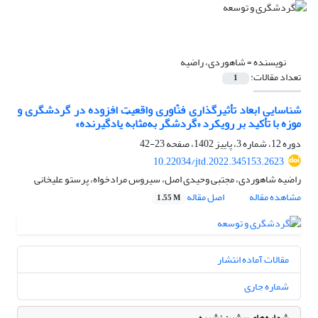
نویسنده =
شاهوردی، راضیه
تعداد مقالات:
1
شناسایی ابعاد تأثیرگذاری فنّاوری واقعیت افزوده در گردشگری و
موزه با تأکید بر رویکرد «گردشگر به‌مثابهٔ یادگیرنده»
دوره 12، شماره 3، پاییز 1402، صفحه
23-42
10.22034/jtd.2022.345153.2623
راضیه شاهوردی، مجتبی وحیدی اصل، سیروس مرادخواه، پرستو علیخانی
مشاهده مقاله
اصل مقاله
1.55 M
مقالات آماده انتشار
شماره جاری
شماره‌های پیشین نشریه