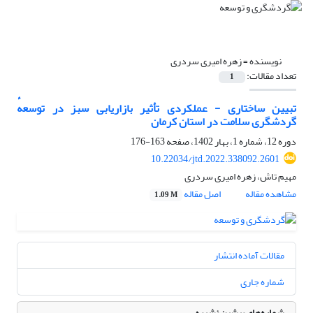
نویسنده =
زهره امیری سردری
تعداد مقالات:
1
تبیین ساختاری - عملکردی تأثیر بازاریابی سبز در توسعهٔ
گردشگری سلامت در استان کرمان
دوره 12، شماره 1، بهار 1402، صفحه
163-176
10.22034/jtd.2022.338092.2601
مهیم تاش، زهره امیری سردری
مشاهده مقاله
اصل مقاله
1.09 M
مقالات آماده انتشار
شماره جاری
شماره‌های پیشین نشریه