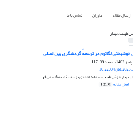
ارسال مقاله
داوران
تماس با ما
 طینت، بهناز
 خوشبختی لگاتوم در توسعهٔ گردشگری بین‌المللی
99-117
10.22034/jtd.2023
دی، بهناز خوش طینت، سمانه احمدی یوسف، ثمینه قاسمی فر
اصل مقاله
1.21 M