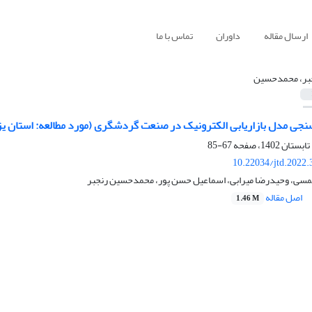
ارسال مقاله
داوران
تماس با ما
بر، محمدحسین
سنجی مدل بازاریابی الکترونیک در صنعت گردشگری (مورد مطالعه: استان یز
67-85
10.22034/jtd.2022
سی، وحیدرضا میرابی، اسماعیل حسن پور، محمدحسین رنجبر
اصل مقاله
1.46 M