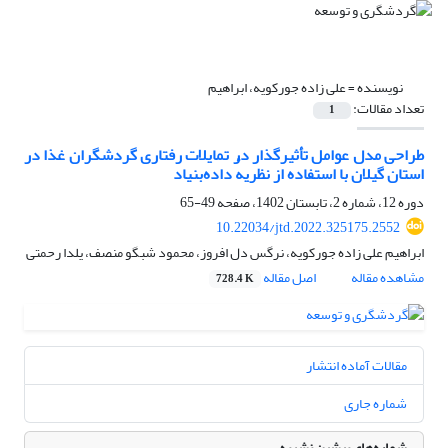
نویسنده =
علی زاده جورکویه، ابراهیم
تعداد مقالات:
1
طراحی مدل عوامل تأثیرگذار در تمایلات رفتاری گردشگران غذا در
استان گیلان با استفاده از نظریهٔ داده‌بنیاد
دوره 12، شماره 2، تابستان 1402، صفحه
49-65
10.22034/jtd.2022.325175.2552
ابراهیم علی زاده جورکویه، نرگس دل افروز، محمود شبگو منصف، یلدا رحمتی
مشاهده مقاله
اصل مقاله
728.4 K
مقالات آماده انتشار
شماره جاری
شماره‌های پیشین نشریه